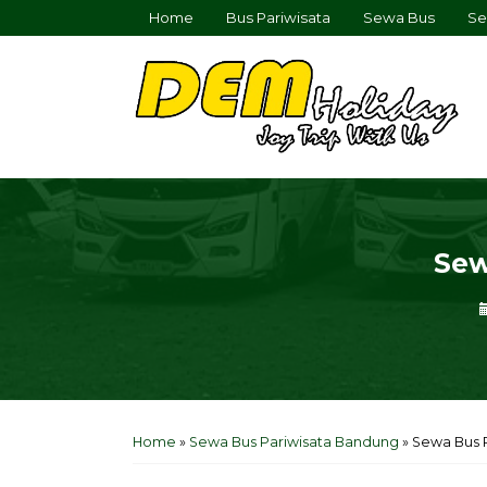
Home
Bus Pariwisata
Sewa Bus
Se
Sew
Home
»
Sewa Bus Pariwisata Bandung
»
Sewa Bus 