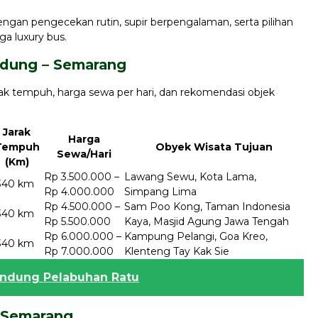
an pengecekan rutin, supir berpengalaman, serta pilihan
ga luxury bus.
andung – Semarang
arak tempuh, harga sewa per hari, dan rekomendasi objek
Jarak
Harga
Tempuh
Obyek Wisata Tujuan
Sewa/Hari
(Km)
Rp 3.500.000 –
Lawang Sewu, Kota Lama,
340 km
Rp 4.000.000
Simpang Lima
Rp 4.500.000 –
Sam Poo Kong, Taman Indonesia
340 km
Rp 5.500.000
Kaya, Masjid Agung Jawa Tengah
Rp 6.000.000 –
Kampung Pelangi, Goa Kreo,
340 km
Rp 7.000.000
Klenteng Tay Kak Sie
andung Pelabuhan Ratu
 Semarang