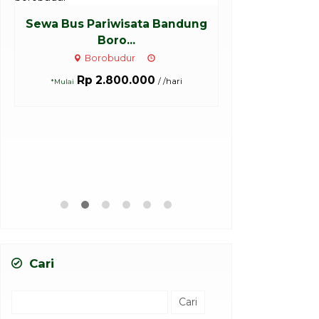
Sewa Bus Pariwisata Bandung
Boro...
Borobudur
Rp 2.800.000
/ /hari
*Mulai
Sewa Bus 47-5
Harga H
Cari
Cari
untuk: