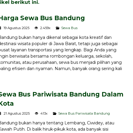
el berikut ini.
Harga Sewa Bus Bandung
19 Agustus 2025
2.459x
Sewa Bus
Bandung bukan hanya dikenal sebagai kota kreatif dan
destinasi wisata populer di Jawa Barat, tetapi juga sebagai
pusat layanan transportasi yang lengkap. Bagi Anda yang
ingin berwisata bersama rombongan keluarga, sekolah,
komunitas, atau perusahaan, sewa bus menjadi pilihan yang
paling efisien dan nyaman. Namun, banyak orang sering kali
Sewa Bus Pariwisata Bandung Dalam
Kota
21 Agustus 2025
413x
Sewa Bus Pariwisata Bandung
Bandung bukan hanya tentang Lembang, Ciwidey, atau
Kawah Putih. Di balik hiruk-pikuk kota, ada banyak sisi