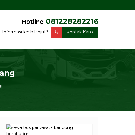
081228282216
Hotline
Informasi lebih lanjut?
Kontak Kami
rang
g