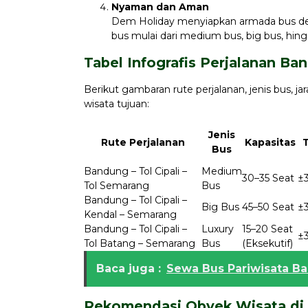
Nyaman dan Aman
Dem Holiday menyiapkan armada bus deng
bus mulai dari medium bus, big bus, hing
Tabel Infografis Perjalanan B
Berikut gambaran rute perjalanan, jenis bus, j
wisata tujuan:
Jenis
Rute Perjalanan
Kapasitas
Bus
Bandung – Tol Cipali –
Medium
30–35 Seat
±
Tol Semarang
Bus
Bandung – Tol Cipali –
Big Bus
45–50 Seat
±
Kendal – Semarang
Bandung – Tol Cipali –
Luxury
15–20 Seat
±
Tol Batang – Semarang
Bus
(Eksekutif)
Baca juga :
Sewa Bus Pariwisata B
Rekomendasi Obyek Wisata di