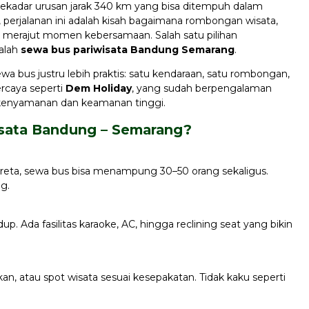
ekadar urusan jarak 340 km yang bisa ditempuh dalam
tu, perjalanan ini adalah kisah bagaimana rombongan wisata,
t merajut momen kebersamaan. Salah satu pilihan
dalah
sewa bus pariwisata Bandung Semarang
.
wa bus justru lebih praktis: satu kendaraan, satu rombongan,
ercaya seperti
Dem Holiday
, yang sudah berpengalaman
kenyamanan dan keamanan tinggi.
Sewa Bus Medium 31 Seat
sata Bandung – Semarang?
Harga Hubungi Kami
kereta, sewa bus bisa menampung 30–50 orang sekaligus.
ng.
up. Ada fasilitas karaoke, AC, hingga reclining seat yang bikin
kan, atau spot wisata sesuai kesepakatan. Tidak kaku seperti