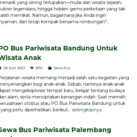
menarik yang sering terlupakan—mulai dari wisata sejarah,
kuliner legendaris, hingga hidden gems perkotaan yang tak
kalah memikat. Namun, bagaimana jika Anda ingin
, nyaman, dan tetap kompak bersama rombongan?...
PO Bus Pariwisata Bandung Untuk
Wisata Anak
26 Juni 2023
631x
Sewa Bus
Perjalanan wisata memang menjadi salah satu kegiatan yang
menyenangkan bagi anak-anak. Sebab, nantinya anak-anak
dapat mengeksplorasi tempat baru, belajar tentang budaya
dan alam, serta menciptakan kenangan indah. Saat memilih
perusahaan otobus atau PO Bus Pariwisata Bandung untuk
yang perlu diperhatikan, berikut...
selengkapnya
Sewa Bus Pariwisata Palembang