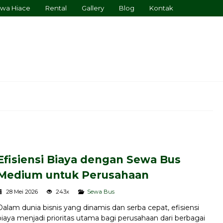
wa Hiace
Rental
Gallery
Blog
Kontak
Efisiensi Biaya dengan Sewa Bus
Medium untuk Perusahaan
28 Mei 2026
243x
Sewa Bus
Sewa Bus Pariwisata Bandung
Dalam dunia bisnis yang dinamis dan serba cepat, efisiensi
Punc...
biaya menjadi prioritas utama bagi perusahaan dari berbagai