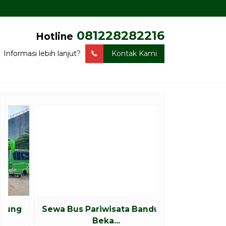
081228282216
Hotline
Informasi lebih lanjut?
Kontak Kami
Sewa Bus Pariwisata Bandung
Sewa Big Bus 
Beka...