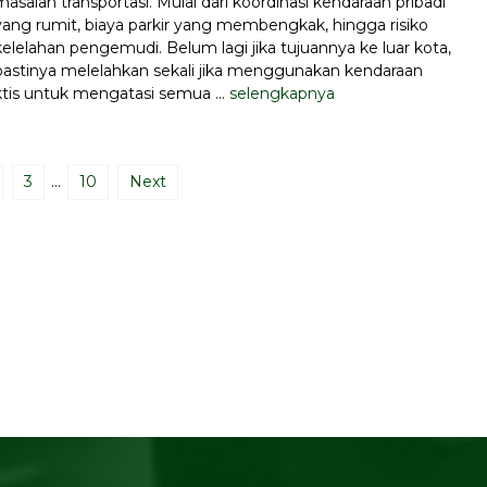
masalah transportasi. Mulai dari koordinasi kendaraan pribadi
yang rumit, biaya parkir yang membengkak, hingga risiko
kelelahan pengemudi. Belum lagi jika tujuannya ke luar kota,
pastinya melelahkan sekali jika menggunakan kendaraan
ktis untuk mengatasi semua ...
selengkapnya
3
…
10
Next