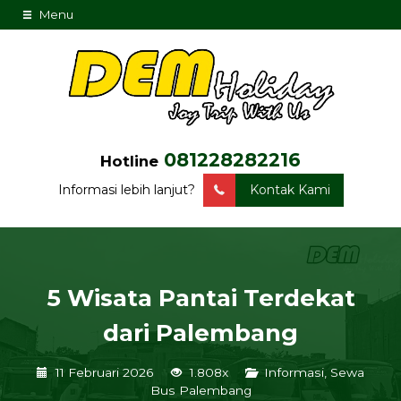
Menu
081228282216
Hotline
Informasi lebih lanjut?
Kontak Kami
5 Wisata Pantai Terdekat
dari Palembang
11 Februari 2026
1.808x
Informasi
,
Sewa
Bus Palembang