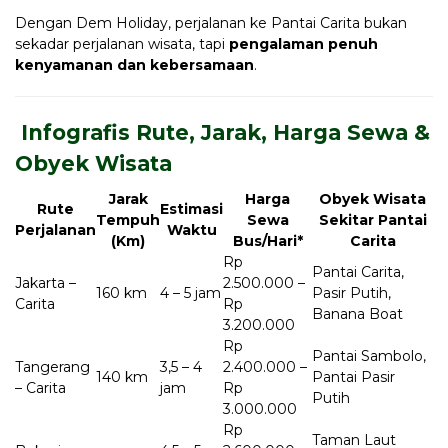
Dengan Dem Holiday, perjalanan ke Pantai Carita bukan
sekadar perjalanan wisata, tapi
pengalaman penuh
kenyamanan dan kebersamaan
.
️ Infografis Rute, Jarak, Harga Sewa &
Obyek Wisata
Jarak
Harga
Obyek Wisata
Rute
Estimasi
Tempuh
Sewa
Sekitar Pantai
Perjalanan
Waktu
(Km)
Bus/Hari*
Carita
Rp
Pantai Carita,
Jakarta –
2.500.000 –
160 km
4 – 5 jam
Pasir Putih,
Carita
Rp
Banana Boat
3.200.000
Rp
Pantai Sambolo,
Tangerang
3,5 – 4
2.400.000 –
140 km
Pantai Pasir
– Carita
jam
Rp
Putih
3.000.000
Rp
Taman Laut