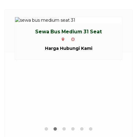
t
Sewa Bus Pariwisata Bandung Lemb...
Lembang
Rp 2.800.000
/ /hari
*Mulai