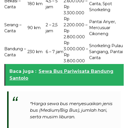
Bekasi –
4,5 – 5
2.600.000 –
180 km
Carita, Spot
Carita
jam
Rp
Snorkeling
3.300.000
Rp
Pantai Anyer,
Serang –
2 – 2,5
2.200.000 –
90 km
Mercusuar
Carita
jam
Rp
Cikoneng
2.800.000
Rp
Snorkeling Pulau
Bandung –
3.000.000 –
230 km
6 – 7 jam
Sangiang, Pantai
Carita
Rp
Carita
3.800.000
Baca juga :
Sewa Bus Pariwisata Bandung
Santolo
*Harga sewa bus menyesuaikan jenis
bus (Medium/Big Bus), jumlah hari,
serta musim liburan.