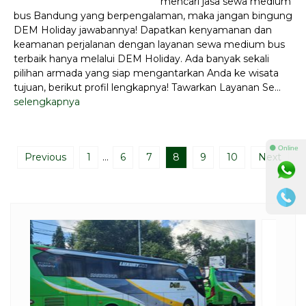
mencari jasa sewa medium
bus Bandung yang berpengalaman, maka jangan bingung
DEM Holiday jawabannya! Dapatkan kenyamanan dan
keamanan perjalanan dengan layanan sewa medium bus
terbaik hanya melalui DEM Holiday. Ada banyak sekali
pilihan armada yang siap mengantarkan Anda ke wisata
tujuan, berikut profil lengkapnya! Tawarkan Layanan Se...
selengkapnya
⚫ Online
Previous
1
…
6
7
8
9
10
Next
Sewa Bus Medium 31 Seat
Harga Hubungi Kami