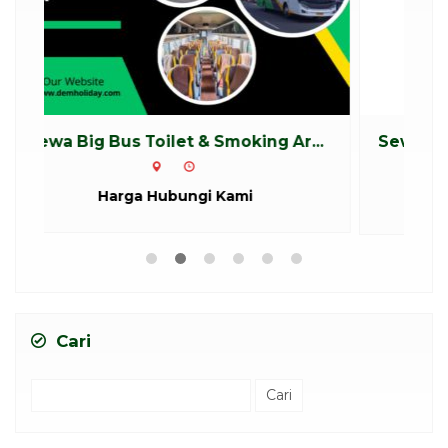
..
Sewa Bus Pariwisata Bandung Beka...
Bekasi
Rp 2.800.000
/ /hari
*Mulai
Cari
Cari
untuk: