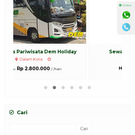
⚫ Online
y
Sewa Bus Medium 31 Seat
Harga Hubungi Kami
Cari
Cari
untuk: