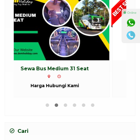
⚫ Online
Sewa Bus 47-59 Seat (Big Bus)
S
Harga Hubungi Kami
Cari