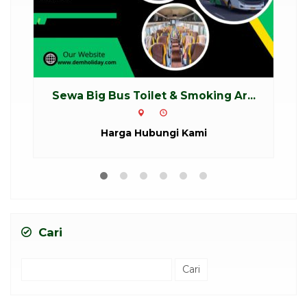
g Ar...
Sewa Bus Pariwisata Bandung Punc...
Puncak
Rp 2.800.000
/ /hari
*Mulai
Cari
Cari
untuk: