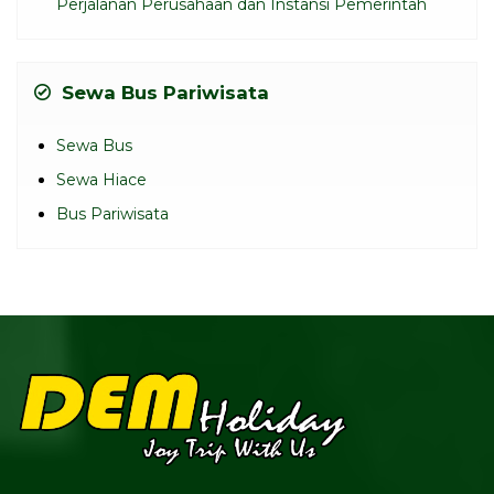
Perjalanan Perusahaan dan Instansi Pemerintah
Sewa Bus Pariwisata
Sewa Bus
Sewa Hiace
Bus Pariwisata