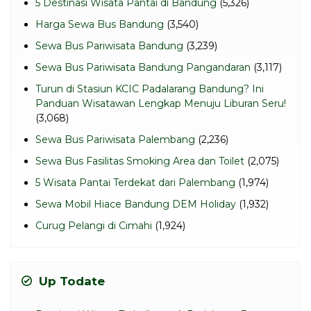
5 Destinasi Wisata Pantai di Bandung
(5,326)
Harga Sewa Bus Bandung
(3,540)
Sewa Bus Pariwisata Bandung
(3,239)
Sewa Bus Pariwisata Bandung Pangandaran
(3,117)
Turun di Stasiun KCIC Padalarang Bandung? Ini
Panduan Wisatawan Lengkap Menuju Liburan Seru!
(3,068)
Sewa Bus Pariwisata Palembang
(2,236)
Sewa Bus Fasilitas Smoking Area dan Toilet
(2,075)
5 Wisata Pantai Terdekat dari Palembang
(1,974)
Sewa Mobil Hiace Bandung DEM Holiday
(1,932)
Curug Pelangi di Cimahi
(1,924)
Up Todate