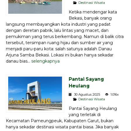
Destinasi Wisata
Ketika mendengar kata
Bekasi, banyak orang
langsung membayangkan kota industri yang padat
dengan deretan pabrik, lalu lintas yang macet, dan
pemukiman yang terus berkembang. Namun di balik citra
tersebut, tersimpan ruang hijau dan sumber air yang
menjadi paru-paru kota: salah satunya adalah Danau
Arjuna Samba Bekasi. Lokasi ini bukan hanya sekadar
danau bias...
selengkapnya
Pantai Sayang
Heulang
30 Agustus 2025
1.016x
Destinasi Wisata
Pantai Sayang Heulang
yang terletak di
Kecamatan Pameungpeuk, Kabupaten Garut, bukan
hanya sekadar destinasi wisata pantai biasa. Jika banyak