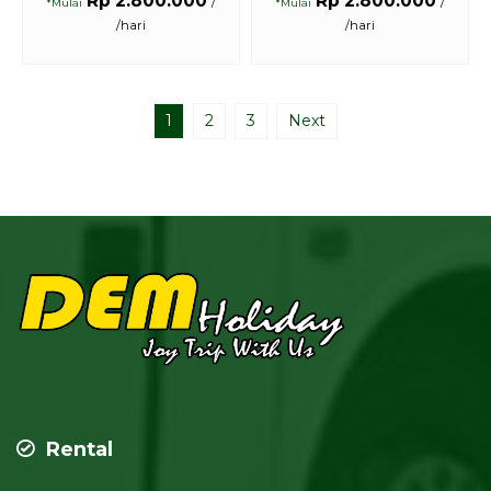
Rp 2.800.000
Rp 2.800.000
/
/
*Mulai
*Mulai
/hari
/hari
1
2
3
Next
Rental